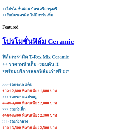
++โปรโมชั่นผ่อน บัตรเครือกรุงศรี
++รับบัตรเครดิต ไม่มีชาร์จเพิ่ม
Featured
โปรโมชั่นฟิล์ม Ceramic
ฟิล์มเซรามิค T-Rex Mix Ceramic
++ ราคาหน้าเต็ม+รอบคัน !!!
*พร้อมบริการลอกฟิล์มเก่าฟรี !!!*
>>> รถกระบะแค็บ
ราคา 2,800
พิเศษเพียง 1,800 บาท
>>> รถกระบะ 4ประตู
ราคา 3,000
พิเศษเพียง 2,000 บาท
>>> รถเก๋งเล็ก
ราคา 3,300
พิเศษเพียง 2,300 บาท
>>> รถเก๋งกลาง
ราคา 3,500
พิเศษเพียง 2,500 บาท