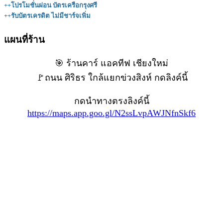
++โปรโมชั่นผ่อน บัตรเครือกรุงศรี
++รับบัตรเครดิต ไม่มีชาร์จเพิ่ม
แผนที่ร้าน
🎯 ร้านคาร์ แอคทีฟ เชียงใหม่
🚩ถนน ศิริธร ใกล้แยกข่วงสิงห์ กดลิงค์นี้
กดนำทางตรงลิงค์นี้
https://maps.app.goo.gl/N2ssLvpAWJNfnSkf6