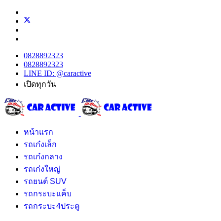
0828892323
0828892323
LINE ID: @caractive
เปิดทุกวัน
หน้าแรก
รถเก๋งเล็ก
รถเก๋งกลาง
รถเก๋งใหญ่
รถยนต์ SUV
รถกระบะแค็บ
รถกระบะ4ประตู