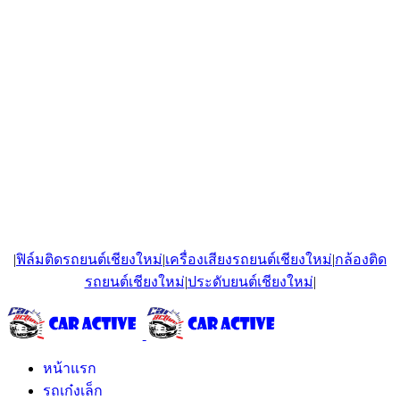
|
ฟิล์มติดรถยนต์เชียงใหม่
|
เครื่องเสียงรถยนต์เชียงใหม่
|
กล้องติด
รถยนต์เชียงใหม่
|
ประดับยนต์เชียงใหม่
|
หน้าแรก
รถเก๋งเล็ก