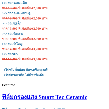
>>> รถกระบะแค็บ
ราคา 3,500
พิเศษเพียง 2,300 บาท
>>> รถกระบะ 4ประตู
ราคา 3,700
พิเศษเพียง 2,500 บาท
>>> รถเก๋งเล็ก
ราคา 3,900
พิเศษเพียง 2,700 บาท
>>> รถเก๋งกลาง
ราคา 4,000
พิเศษเพียง 2,900 บาท
>>> รถเก๋งใหญ่
ราคา 4,300
พิเศษเพียง 3,200 บาท
>>> รถ SUV
ราคา 5,000
พิเศษเพียง 3,800 บาท
++โปรโมชั่นผ่อน บัตรเครือกรุงศรี
++รับบัตรเครดิต ไม่มีชาร์จเพิ่ม
Featured
ฟิล์มกรองแสง Smart Tec Ceramic