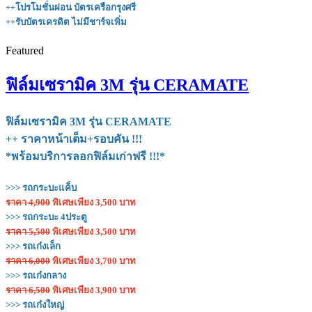
++โปรโมชั่นผ่อน บัตรเครือกรุงศรี
++รับบัตรเครดิต ไม่มีชาร์จเพิ่ม
Featured
ฟิล์มเซรามิค 3M รุ่น CERAMATE
ฟิล์มเซรามิค 3M รุ่น CERAMATE
++ ราคาหน้าเต็ม+รอบคัน !!!
*พร้อมบริการลอกฟิล์มเก่าฟรี !!!*
>>> รถกระบะแค็บ
ราคา 4,900
พิเศษเพียง 3,500 บาท
>>> รถกระบะ 4ประตู
ราคา 5,500
พิเศษเพียง 3,500 บาท
>>> รถเก๋งเล็ก
ราคา 6,000
พิเศษเพียง 3,700 บาท
>>> รถเก๋งกลาง
ราคา 6,500
พิเศษเพียง 3,900 บาท
>>> รถเก๋งใหญ่