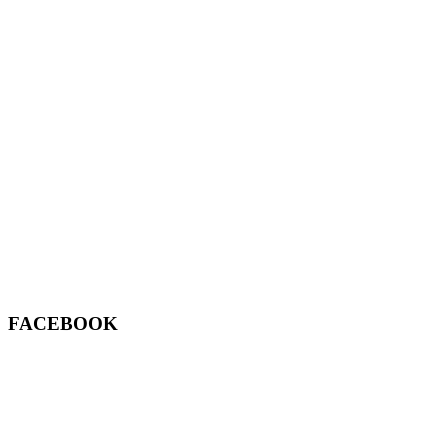
FACEBOOK