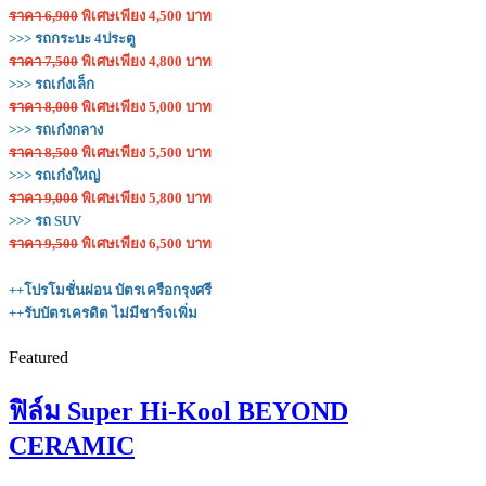
ราคา 6,900
พิเศษเพียง 4,500 บาท
>>> รถกระบะ 4ประตู
ราคา 7,500
พิเศษเพียง 4,800 บาท
>>> รถเก๋งเล็ก
ราคา 8,000
พิเศษเพียง 5,000 บาท
>>> รถเก๋งกลาง
ราคา 8,500
พิเศษเพียง 5,500 บาท
>>> รถเก๋งใหญ่
ราคา 9,000
พิเศษเพียง 5,800 บาท
>>> รถ SUV
ราคา 9,500
พิเศษเพียง 6,500 บาท
++โปรโมชั่นผ่อน บัตรเครือกรุงศรี
++รับบัตรเครดิต ไม่มีชาร์จเพิ่ม
Featured
ฟิล์ม Super Hi-Kool BEYOND
CERAMIC