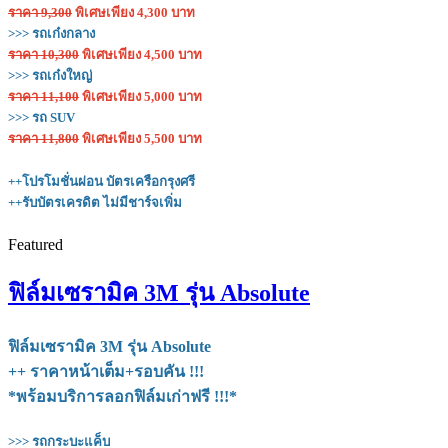
ราคา 9,300
พิเศษเพียง 4,300 บาท
>>> รถเก๋งกลาง
ราคา 10,300
พิเศษเพียง 4,500 บาท
>>> รถเก๋งใหญ่
ราคา 11,100
พิเศษเพียง 5,000 บาท
>>> รถ SUV
ราคา 11,800
พิเศษเพียง 5,500 บาท
++โปรโมชั่นผ่อน บัตรเครือกรุงศรี
++รับบัตรเครดิต ไม่มีชาร์จเพิ่ม
Featured
ฟิล์มเซรามิค 3M รุ่น Absolute
ฟิล์มเซรามิค 3M รุ่น Absolute
++ ราคาหน้าเต็ม+รอบคัน !!!
*พร้อมบริการลอกฟิล์มเก่าฟรี !!!*
>>> รถกระบะแค็บ