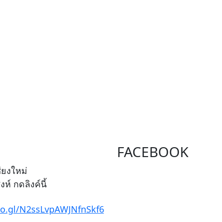
FACEBOOK
ียงใหม่
ห์ กดลิงค์นี้
oo.gl/N2ssLvpAWJNfnSkf6