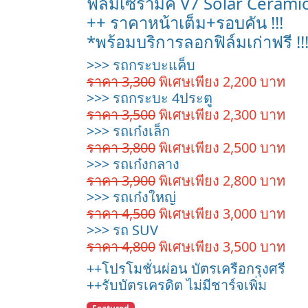
ฟิล์มเซรามิค V7 Solar Cerami
++ ราคาหน้าเต็ม+รอบคัน !!!
*พร้อมบริการลอกฟิล์มเก่าฟรี !!
>>> รถกระบะแค็บ
ราคา 3,300
พิเศษเพียง 2,200 บาท
>>> รถกระบะ 4ประตู
ราคา 3,500
พิเศษเพียง 2,300 บาท
>>> รถเก๋งเล็ก
ราคา 3,800
พิเศษเพียง 2,500 บาท
>>> รถเก๋งกลาง
ราคา 3,900
พิเศษเพียง 2,800 บาท
>>> รถเก๋งใหญ่
ราคา 4,500
พิเศษเพียง 3,000 บาท
>>> รถ SUV
ราคา 4,800
พิเศษเพียง 3,500 บาท
++โปรโมชั่นผ่อน บัตรเครือกรุงศรี
++รับบัตรเครดิต ไม่มีชาร์จเพิ่ม