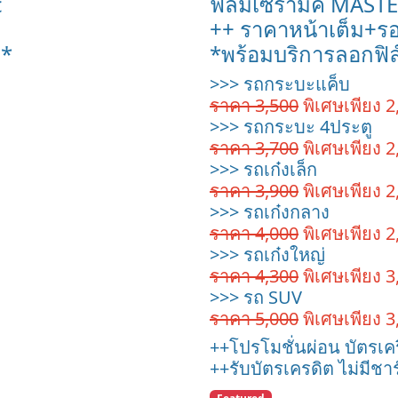
c
ฟิล์มเซรามิค MAST
++ ราคาหน้าเต็ม+รอบ
!*
*พร้อมบริการลอกฟิล์ม
>>> รถกระบะแค็บ
ราคา 3,500
พิเศษเพียง 
>>> รถกระบะ 4ประตู
ราคา 3,700
พิเศษเพียง 
>>> รถเก๋งเล็ก
ราคา 3,900
พิเศษเพียง 
>>> รถเก๋งกลาง
ราคา 4,000
พิเศษเพียง 
>>> รถเก๋งใหญ่
ราคา 4,300
พิเศษเพียง 
>>> รถ SUV
ราคา 5,000
พิเศษเพียง 
++โปรโมชั่นผ่อน บัตรเคร
++รับบัตรเครดิต ไม่มีชาร์