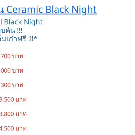
ุ่น Ceramic Black Night
ol Black Night
คัน !!!
เก่าฟรี !!!*
2,700 บาท
3,000 บาท
3,300 บาท
 3,500 บาท
 3,800 บาท
 4,500 บาท