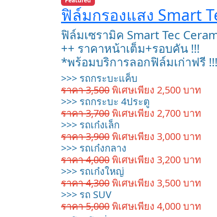
Featured
ฟิล์มกรองแสง Smart T
ฟิล์มเซรามิค Smart Tec Ceram
++ ราคาหน้าเต็ม+รอบคัน !!!
*พร้อมบริการลอกฟิล์มเก่าฟรี !!
>>> รถกระบะแค็บ
ราคา 3,500
พิเศษเพียง 2,500 บาท
>>> รถกระบะ 4ประตู
ราคา 3,700
พิเศษเพียง 2,700 บาท
>>> รถเก๋งเล็ก
ราคา 3,900
พิเศษเพียง 3,000 บาท
>>> รถเก๋งกลาง
ราคา 4,000
พิเศษเพียง 3,200 บาท
>>> รถเก๋งใหญ่
ราคา 4,300
พิเศษเพียง 3,500 บาท
>>> รถ SUV
ราคา 5,000
พิเศษเพียง 4,000 บาท