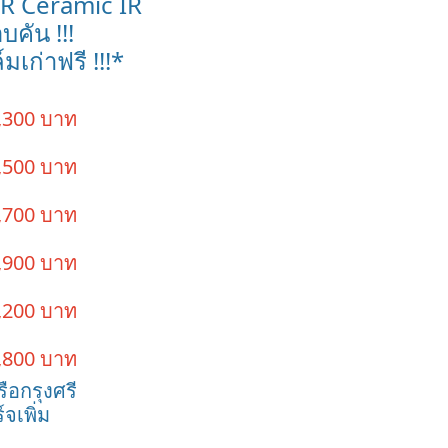
ER Ceramic IR
คัน !!!
เก่าฟรี !!!*
2,300 บาท
2,500 บาท
2,700 บาท
2,900 บาท
3,200 บาท
3,800 บาท
ือกรุงศรี
จเพิ่ม