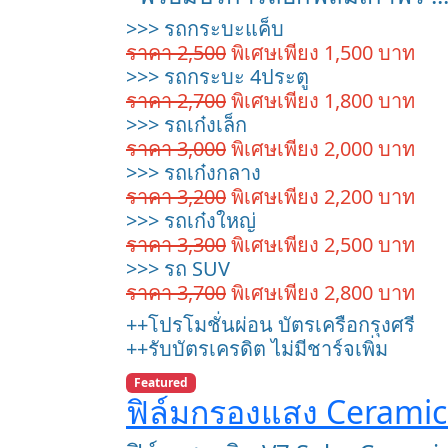
>>> รถกระบะแค็บ
ราคา 2,500
พิเศษเพียง 1,500 บาท
>>> รถกระบะ 4ประตู
ราคา 2,700
พิเศษเพียง 1,800 บาท
>>> รถเก๋งเล็ก
ราคา 3,000
พิเศษเพียง 2,000 บาท
>>> รถเก๋งกลาง
ราคา 3,200
พิเศษเพียง 2,200 บาท
>>> รถเก๋งใหญ่
ราคา 3,300
พิเศษเพียง 2,500 บาท
>>> รถ SUV
ราคา 3,700
พิเศษเพียง 2,800 บาท
++โปรโมชั่นผ่อน บัตรเครือกรุงศรี
++รับบัตรเครดิต ไม่มีชาร์จเพิ่ม
Featured
ฟิล์มกรองแสง Ceramic 