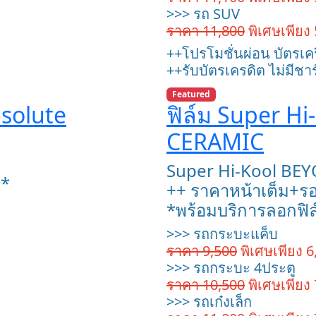
>>> รถ SUV
ราคา 11,800
พิเศษเพียง
++โปรโมชั่นผ่อน บัตรเคร
++รับบัตรเครดิต ไม่มีชาร์
Featured
bsolute
ฟิล์ม Super H
CERAMIC
Super Hi-Kool B
!*
++ ราคาหน้าเต็ม+รอบ
*พร้อมบริการลอกฟิล์ม
>>> รถกระบะแค็บ
ราคา 9,500
พิเศษเพียง 
>>> รถกระบะ 4ประตู
ราคา 10,500
พิเศษเพียง
>>> รถเก๋งเล็ก