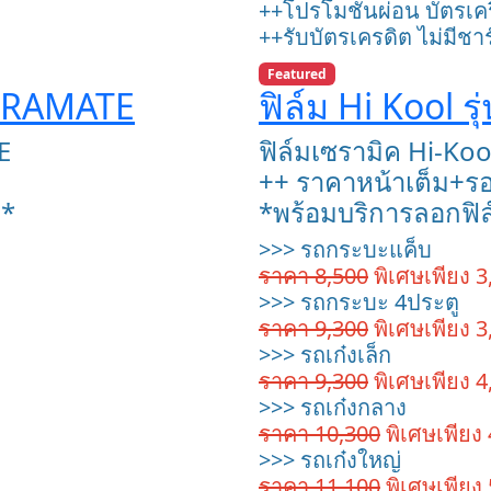
++โปรโมชั่นผ่อน บัตรเคร
++รับบัตรเครดิต ไม่มีชาร์
Featured
 CERAMATE
ฟิล์ม Hi Kool 
TE
ฟิล์มเซรามิค Hi-K
++ ราคาหน้าเต็ม+รอบ
!*
*พร้อมบริการลอกฟิล์ม
>>> รถกระบะแค็บ
ราคา 8,500
พิเศษเพียง 
>>> รถกระบะ 4ประตู
ราคา 9,300
พิเศษเพียง 
>>> รถเก๋งเล็ก
ราคา 9,300
พิเศษเพียง 
>>> รถเก๋งกลาง
ราคา 10,300
พิเศษเพียง
>>> รถเก๋งใหญ่
ราคา 11,100
พิเศษเพียง